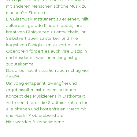
Was gibt es für ein schöneres Hobby, als 
mit anderen Menschen schöne Musik zu 
machen? - Eben. :-)
Ein Blasmusik-Instrument zu erlernen, hilft 
außerdem gerade Kindern dabei, ihre 
kreativen Fähigkeiten zu entwickeln, ihr 
Selbstvertrauen zu stärken und ihre 
kognitiven Fähigkeiten zu verbessern. 
Obendrein fördert es auch ihre Disziplin 
und Ausdauer, was ihnen langfristig 
zugutekommt.
Das alles macht natürlich auch richtig viel 
Spaß!!!
Um völlig entspannt, zwangfrei und 
ergebnisoffen mit diesem schönen 
Konzept des Musizierens in Erstkontakt 
zu treten, bietet die Stadtmusik ihren für 
alle offenen und kostenfreien "Mach mit 
uns Musik" Probierabend an.
Hier werden 8 verschiedene 
Blasinstrumente und 1 großes Drumset 
(Schlagzeug) von unseren Musiker*innen 