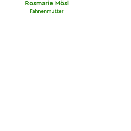
Rosmari
e Mösl
Fahnenmutter
Franz Mö
ssler
Ehrenmitglied
Impressum
Datenschutz
Bildre
cht
Kontakt