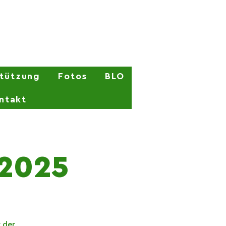
stützung
Fotos
BLO
ntakt
 2025
 der