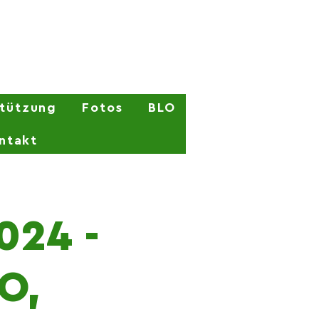
stützung
Fotos
BLO
ntakt
024 -
O,