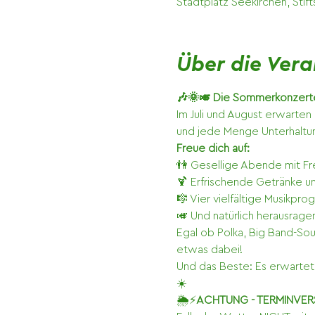
Stadtplatz Seekirchen, Stif
Über die Vera
🎶🌞🎺 Die Sommerkonzerte
Im Juli und August erwarten 
und jede Menge Unterhaltun
Freue dich auf:
👫 Gesellige Abende mit F
🍹 Erfrischende Getränke un
🎼 Vier vielfältige Musikpr
🎺 Und natürlich herausrage
Egal ob Polka, Big Band-Sou
etwas dabei!
Und das Beste: Es erwartet 
☀️
🌦️⚡
ACHTUNG
- TERMINVE