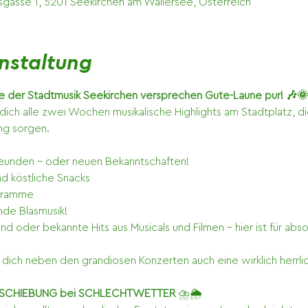
tsgasse 1, 5201 Seekirchen am Wallersee, Österreich
nstaltung
 der Stadtmusik Seekirchen versprechen Gute-Laune pur! 🎶🌞
dich alle zwei Wochen musikalische Highlights am Stadtplatz, di
g sorgen. 
reunden – oder neuen Bekanntschaften!
d köstliche Snacks
ogramme
nde Blasmusik!
nd oder bekannte Hits aus Musicals und Filmen – hier ist für ab
dich neben den grandiosen Konzerten auch eine wirklich herrli
RSCHIEBUNG bei
SCHLECHTWETTER
 ⛈️🌦️