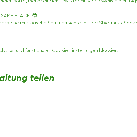
ielen sollte, merke dir den Ersatztermin vor: Jeweils gleich tags
, SAME PLACE! 😎
gessliche musikalische Sommernächte mit der Stadtmusik Seeki
tics- und funktionalen Cookie-Einstellungen blockiert.
altung teilen